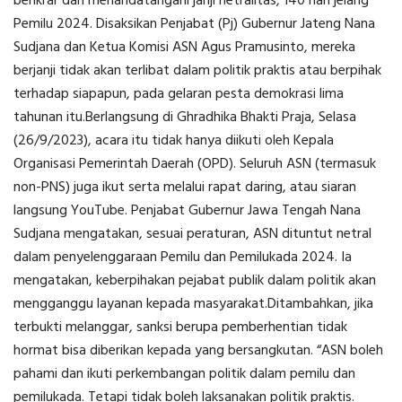
berikrar dan menandatangani janji netralitas, 140 hari jelang
Pemilu 2024. Disaksikan Penjabat (Pj) Gubernur Jateng Nana
Sudjana dan Ketua Komisi ASN Agus Pramusinto, mereka
berjanji tidak akan terlibat dalam politik praktis atau berpihak
terhadap siapapun, pada gelaran pesta demokrasi lima
tahunan itu.Berlangsung di Ghradhika Bhakti Praja, Selasa
(26/9/2023), acara itu tidak hanya diikuti oleh Kepala
Organisasi Pemerintah Daerah (OPD). Seluruh ASN (termasuk
non-PNS) juga ikut serta melalui rapat daring, atau siaran
langsung YouTube. Penjabat Gubernur Jawa Tengah Nana
Sudjana mengatakan, sesuai peraturan, ASN dituntut netral
dalam penyelenggaraan Pemilu dan Pemilukada 2024. Ia
mengatakan, keberpihakan pejabat publik dalam politik akan
mengganggu layanan kepada masyarakat.Ditambahkan, jika
terbukti melanggar, sanksi berupa pemberhentian tidak
hormat bisa diberikan kepada yang bersangkutan. “ASN boleh
pahami dan ikuti perkembangan politik dalam pemilu dan
pemilukada. Tetapi tidak boleh laksanakan politik praktis.